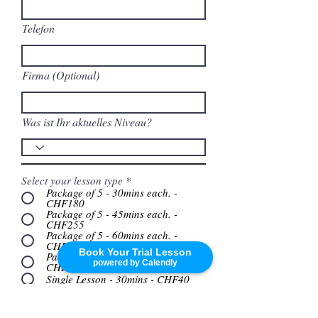
Telefon
Firma (Optional)
Was ist Ihr aktuelles Niveau?
Select your lesson type
*
Package of 5 - 30mins each. -
CHF180
Package of 5 - 45mins each. -
CHF255
Package of 5 - 60mins each. -
CHF325
Book Your Trial Lesson
Package of 5 - 90mins each. -
powered by Calendly
CHF470
Single Lesson - 30mins - CHF40
Single Lesson - 45mins - CHF55
Single Lesson - 60mins - CHF70
Single Lesson - 90mins - CHF100